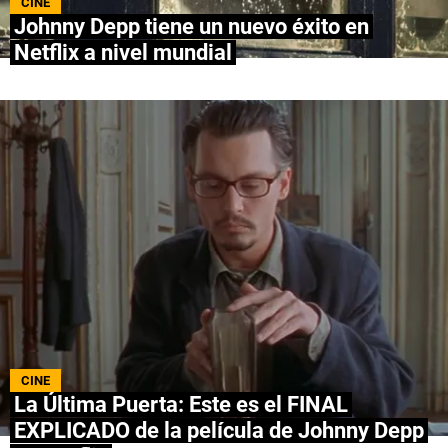
CINE
Johnny Depp tiene un nuevo éxito en
NETFLIX
Netflix a nivel mundial
PRIME VIDEO
APPLE TV+
MÚSICA
CELEBRITIES
PASATIEMPOS
INFLUENCERS
SPOILER US
CINE
La Última Puerta: Este es el FINAL
EXPLICADO de la película de Johnny Depp