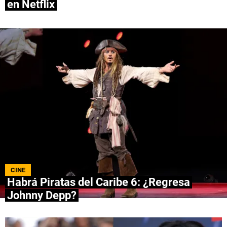
en Netflix
QUIENES SOMOS
|
STAFF
|
CONTACTO
|
Escribe en Spoiler
Términos y Condiciones
Políticas de Privacidad
Política Editorial
Ad Choices
Bolavip, al igual que Futbol Sites, es una
compañía perteneciente a Better Collective.
Todos los derechos reservados.
CINE
Habrá Piratas del Caribe 6: ¿Regresa
Johnny Depp?