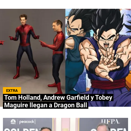
QUIENES SOMOS
|
STAFF
|
CONTACTO
|
Escribe en Spoiler
Términos y Condiciones
Políticas de Privacidad
Política Editorial
Ad Choices
Bolavip, al igual que Futbol Sites, es una
compañía perteneciente a Better Collective.
Todos los derechos reservados.
EXTRA
Tom Holland, Andrew Garfield y Tobey
Maguire llegan a Dragon Ball