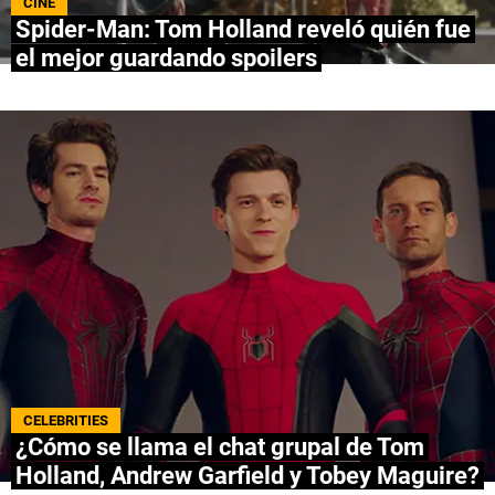
CINE
Spider-Man: Tom Holland reveló quién fue
NETFLIX
el mejor guardando spoilers
PRIME VIDEO
APPLE TV+
MÚSICA
CELEBRITIES
PASATIEMPOS
INFLUENCERS
SPOILER US
CELEBRITIES
¿Cómo se llama el chat grupal de Tom
Holland, Andrew Garfield y Tobey Maguire?