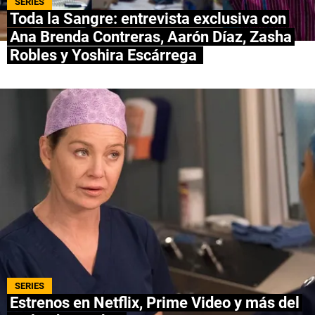
SERIES
Toda la Sangre: entrevista exclusiva con
NETFLIX
Ana Brenda Contreras, Aarón Díaz, Zasha
Robles y Yoshira Escárrega
PRIME VIDEO
APPLE TV+
MÚSICA
CELEBRITIES
PASATIEMPOS
INFLUENCERS
SPOILER US
SERIES
Estrenos en Netflix, Prime Video y más del