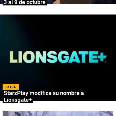
3 al 9 de octubre
QUIENES SOMOS
|
STAFF
|
CONTACTO
|
Escribe en Spoiler
Términos y Condiciones
Políticas de Privacidad
Política Editorial
Ad Choices
Bolavip, al igual que Futbol Sites, es una
compañía perteneciente a Better Collective.
Todos los derechos reservados.
EXTRA
StarzPlay modifica su nombre a
Lionsgate+