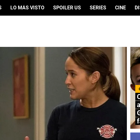
S
LO MÁS VISTO
SPOILER US
SERIES
CINE
D
a
G