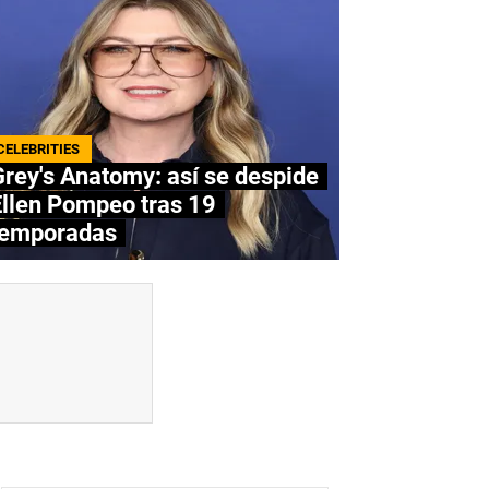
CELEBRITIES
rey's Anatomy: así se despide
Ellen Pompeo tras 19
temporadas