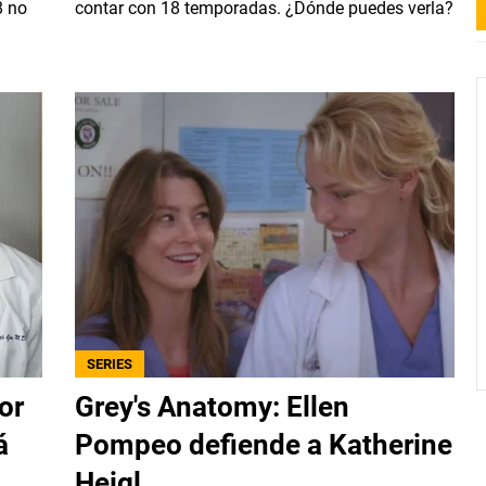
8 no
contar con 18 temporadas. ¿Dónde puedes verla?
SERIES
or
Grey's Anatomy: Ellen
á
Pompeo defiende a Katherine
Heigl