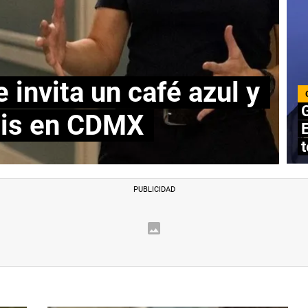
 invita un café azul y
G
atis en CDMX