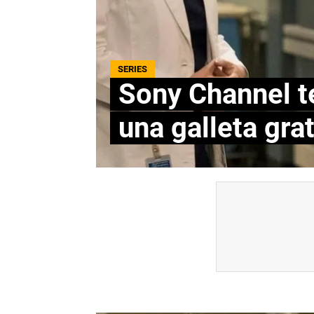
SERIES
Sony Channel te
una galleta gr