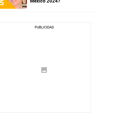
México 2024?
5