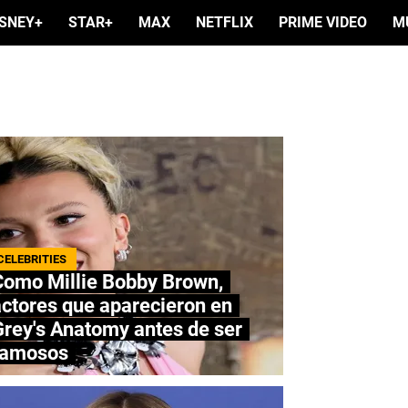
ISNEY+
STAR+
MAX
NETFLIX
PRIME VIDEO
M
CELEBRITIES
Como Millie Bobby Brown,
ctores que aparecieron en
rey's Anatomy antes de ser
famosos