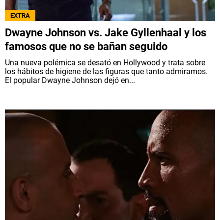
NETFLIX
EXTRA
Dwayne Johnson vs. Jake Gyllenhaal y los
PRIME VIDEO
famosos que no se bañan seguido
Una nueva polémica se desató en Hollywood y trata sobre
APPLE TV+
los hábitos de higiene de las figuras que tanto admiramos.
El popular Dwayne Johnson dejó en...
MÚSICA
CELEBRITIES
PASATIEMPOS
INFLUENCERS
SPOILER US