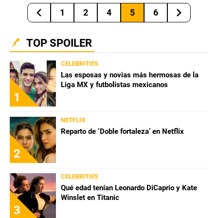
1
2
4
5
6
TOP SPOILER
CELEBRITIES
Las esposas y novias más hermosas de la
Liga MX y futbolistas mexicanos
1
NETFLIX
Reparto de ‘Doble fortaleza’ en Netflix
2
CELEBRITIES
Qué edad tenían Leonardo DiCaprio y Kate
Winslet en Titanic
3