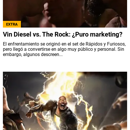
QUIENES SOMOS
|
STAFF
|
CONTACTO
|
Escribe en Spoiler
EXTRA
Vin Diesel vs. The Rock: ¿Puro marketing?
El enfrentamiento se originó en el set de Rápidos y Furiosos,
Términos y Condiciones
Políticas de Privacidad
pero llegó a convertirse en algo muy público y personal. Sin
Política Editorial
Ad Choices
embargo, algunos descreen...
Bolavip, al igual que Futbol Sites, es una
compañía perteneciente a Better Collective.
Todos los derechos reservados.