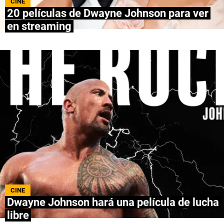
CINE
20 películas de Dwayne Johnson para ver
NETFLIX
en streaming
PRIME VIDEO
APPLE TV+
MÚSICA
CELEBRITIES
PASATIEMPOS
INFLUENCERS
SPOILER US
CINE
Dwayne Johnson hará una película de lucha
libre