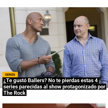
QUIENES SOMOS
|
STAFF
|
CONTACTO
|
Escribe en Spoiler
Términos y Condiciones
Políticas de Privacidad
Política Editorial
Ad Choices
Bolavip, al igual que Futbol Sites, es una
compañía perteneciente a Better Collective.
Todos los derechos reservados.
SERIES
¿Te gustó Ballers? No te pierdas estas 4
series parecidas al show protagonizado por
The Rock