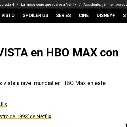
porada 4
La mejor serie que vuelve a Netflix
Accidente: ¿Sin temporad
 VISTO
SPOILER US
SERIES
CINE
DISNEY+
S
 VISTA en HBO MAX con
s vista a nivel mundial en HBO Max en este
flix
estro de 1993’ de Netflix