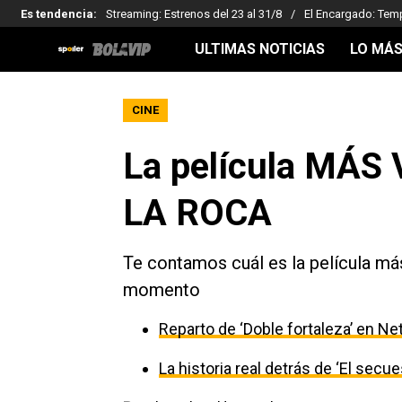
Es tendencia
:
Streaming: Estrenos del 23 al 31/8
El Encargado: Tem
ULTIMAS NOTICIAS
LO MÁS
CINE
La película MÁS
LA ROCA
Te contamos cuál es la película má
momento
Reparto de ‘Doble fortaleza’ en Net
La historia real detrás de ‘El secu