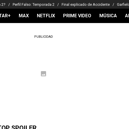
a 2?
Perfil Falso: Temporada 2
Final explicado de Accidente
Garfiel
TAR+
MAX
NETFLIX
PRIME VIDEO
MÚSICA
A
PUBLICIDAD
TOP SPOILER