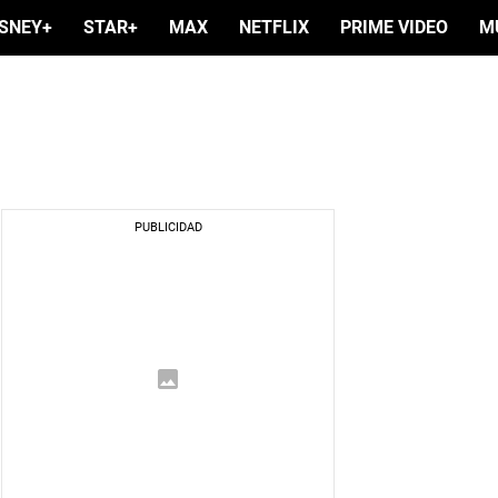
ISNEY+
STAR+
MAX
NETFLIX
PRIME VIDEO
M