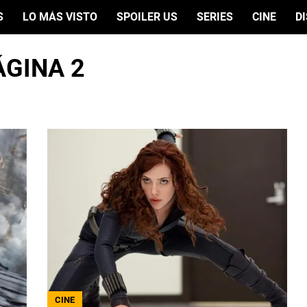
S
LO MÁS VISTO
SPOILER US
SERIES
CINE
D
ÁGINA 2
CINE