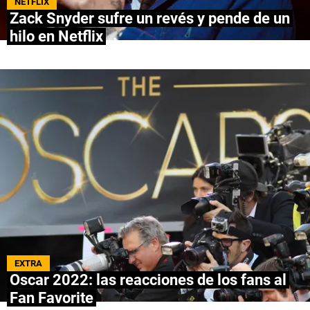
NETFLIX
Zack Snyder sufre un revés y pende de un
NETFLIX
hilo en Netflix
PRIME VIDEO
APPLE TV+
MÚSICA
CELEBRITIES
PASATIEMPOS
INFLUENCERS
SPOILER US
EXTRA
Oscar 2022: las reacciones de los fans al
Fan Favorite