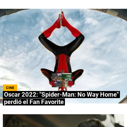
QUIENES SOMOS
|
STAFF
|
CONTACTO
|
Escribe en Spoiler
Términos y Condiciones
Políticas de Privacidad
Política Editorial
Ad Choices
Bolavip, al igual que Futbol Sites, es una
compañía perteneciente a Better Collective.
Todos los derechos reservados.
CINE
Oscar 2022: "Spider-Man: No Way Home"
perdió el Fan Favorite