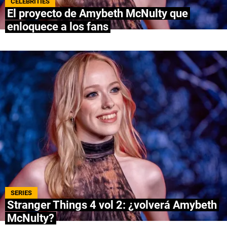
CELEBRITIES
El proyecto de Amybeth McNulty que
NETFLIX
enloquece a los fans
PRIME VIDEO
APPLE TV+
MÚSICA
CELEBRITIES
PASATIEMPOS
INFLUENCERS
SPOILER US
SERIES
Stranger Things 4 vol 2: ¿volverá Amybeth
McNulty?