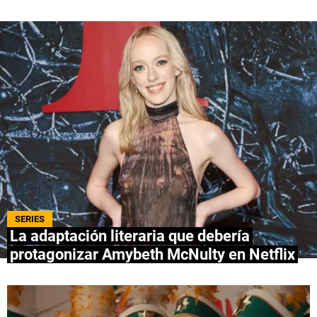
QUIENES SOMOS
|
STAFF
|
CONTACTO
|
Escribe en Spoiler
Términos y Condiciones
Políticas de Privacidad
Política Editorial
Ad Choices
Bolavip, al igual que Futbol Sites, es una
compañía perteneciente a Better Collective.
Todos los derechos reservados.
SERIES
La adaptación literaria que debería
protagonizar Amybeth McNulty en Netflix