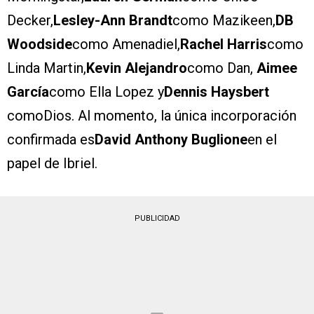
Decker,
Lesley-Ann Brandt
como Mazikeen,
DB
Woodside
como Amenadiel,
Rachel Harris
como
Linda Martin,
Kevin Alejandro
como Dan,
Aimee
García
como Ella Lopez y
Dennis Haysbert
comoDios. Al momento, la única incorporación
confirmada es
David Anthony Buglione
en el
papel de Ibriel.
PUBLICIDAD