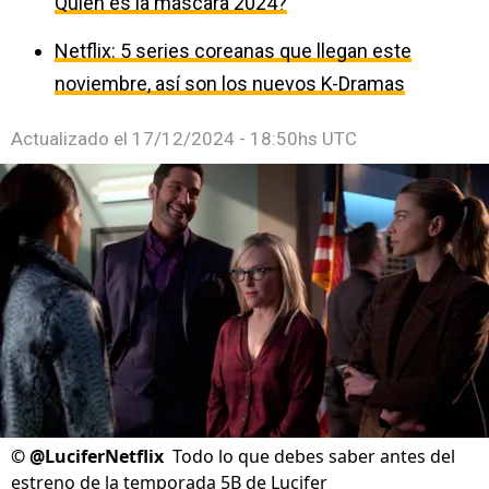
Quién es la máscara 2024?
Netflix: 5 series coreanas que llegan este
noviembre, así son los nuevos K-Dramas
Actualizado el
17/12/2024 - 18:50hs UTC
©
@LuciferNetflix
Todo lo que debes saber antes del
estreno de la temporada 5B de Lucifer