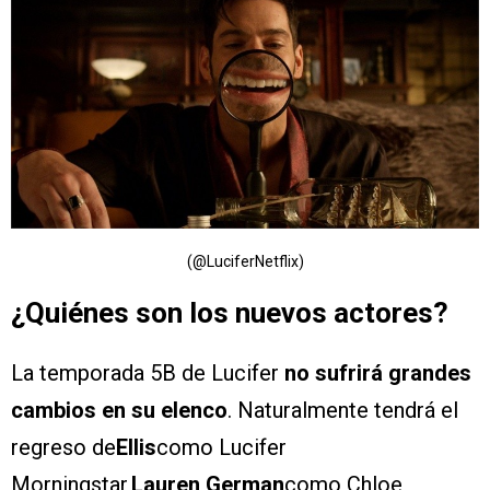
(@LuciferNetflix)
¿Quiénes son los nuevos actores?
La temporada 5B de Lucifer
no sufrirá grandes
cambios en su elenco
. Naturalmente tendrá el
regreso de
Ellis
como Lucifer
Morningstar,
Lauren German
como Chloe