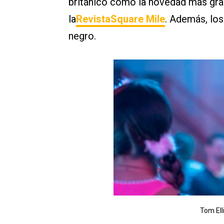
británico como la novedad más gra
la
RevistaSquare Mile
. Además, lo
negro.
Tom Ell