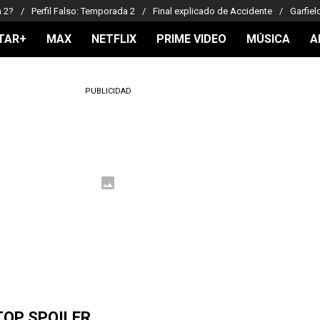
a 2?
Perfil Falso: Temporada 2
Final explicado de Accidente
Garfiel
TAR+
MAX
NETFLIX
PRIME VIDEO
MÚSICA
A
PUBLICIDAD
TOP SPOILER