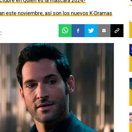
ctubre en Quién es la máscara 2024?
egan este noviembre, así son los nuevos K-Dramas
C