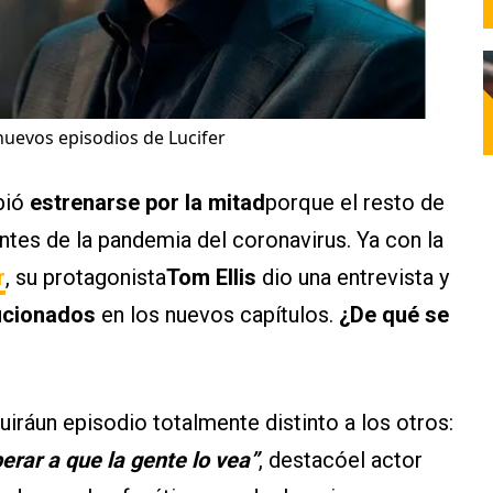
nuevos episodios de Lucifer
bió
estrenarse por la mitad
porque el resto de
ntes de la pandemia del coronavirus. Ya con la
r
, su protagonista
Tom Ellis
dio una entrevista y
ficionados
en los nuevos capítulos.
¿De qué se
cluiráun episodio totalmente distinto a los otros:
rar a que la gente lo vea”
, destacóel actor