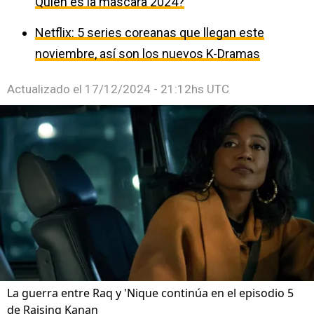
Quién es la máscara 2024?
Netflix: 5 series coreanas que llegan este
noviembre, así son los nuevos K-Dramas
Actualizado el
17/12/2024 - 21:12hs UTC
La guerra entre Raq y 'Nique continúa en el episodio 5
de Raising Kanan