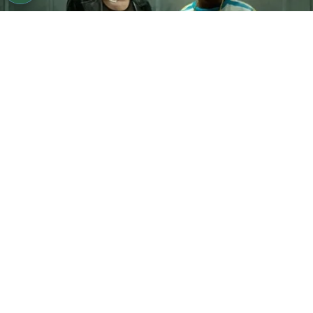
©
Starz Play
Poster oficial de Raising Kanan
Por
Noelia Ríos
En tan solo unas horas
Raising Kanan
regresa a
Starz Play
con nuevos episodios y relatando,
una vez más, la historia de
Kanan Stark
, un joven
que tiene una vida llena de peligros y dramas. En
estos ocho capítulos que conformarán la nueva
temporada,
Mekai Curtis
se vuelve a poner en la