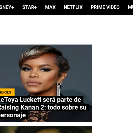
ISNEY+
STAR+
MAX
NETFLIX
PRIME VIDEO
M
SERIES
eToya Luckett será parte de
aising Kanan 2: todo sobre su
personaje