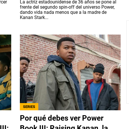
rcer
La actriz estadounidense de 36 años se pone al
frente del segundo spin-off del universo Power,
dando vida nada menos que a la madre de
Kanan Stark...
SERIES
Por qué debes ver Power
II:
Book III: Raising Kanan, la