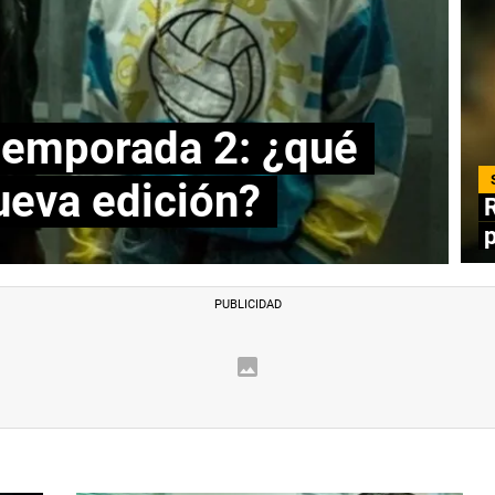
temporada 2: ¿qué
ueva edición?
R
p