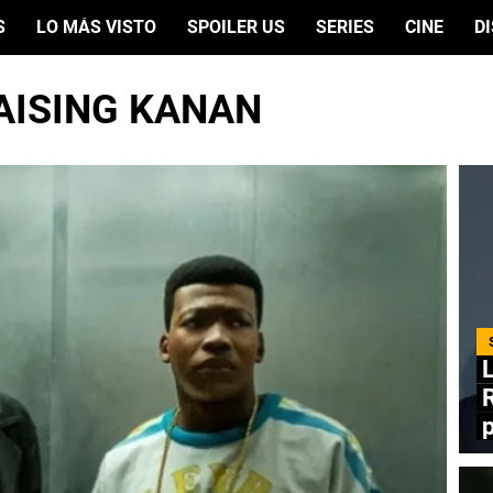
S
LO MÁS VISTO
SPOILER US
SERIES
CINE
D
RAISING KANAN
L
R