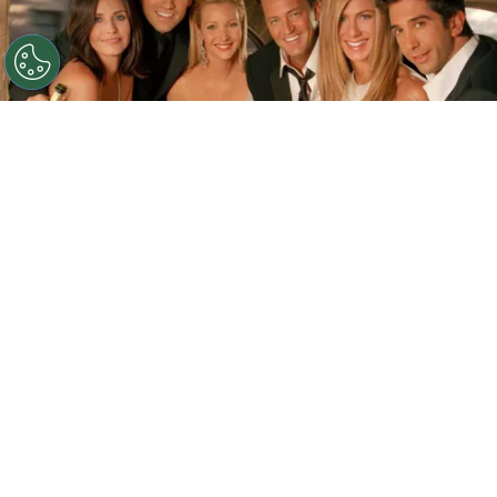
©
Warner Bros.
Llega el Día de Friends a HBO Max.
Por
Federico Carestia
“Friends”
, la icónica sitcom de los años 90, ha
experimentado un resurgimiento en la
plataforma de streaming
HBO Max
, donde se ha
posicionado como la serie más vista a nivel
mundial. Esta comedia atemporal, creada por