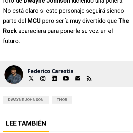
foto de
Dwayne Johnson
luciendo una polera.
No está claro si este personaje seguirá siendo
parte del
MCU
pero sería muy divertido que
The
Rock
apareciera para ponerle su voz en el
futuro.
Federico Carestia
DWAYNE JOHNSON
THOR
LEE TAMBIÉN