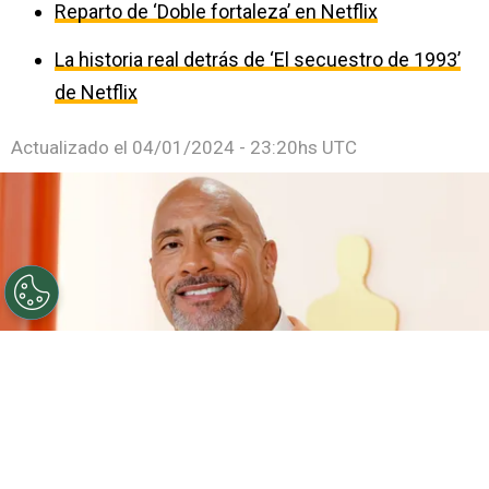
Reparto de ‘Doble fortaleza’ en Netflix
La historia real detrás de ‘El secuestro de 1993’
de Netflix
Actualizado el
04/01/2024 - 23:20hs UTC
©
Getty
Dwayne Johnson en la alfombra roja de los