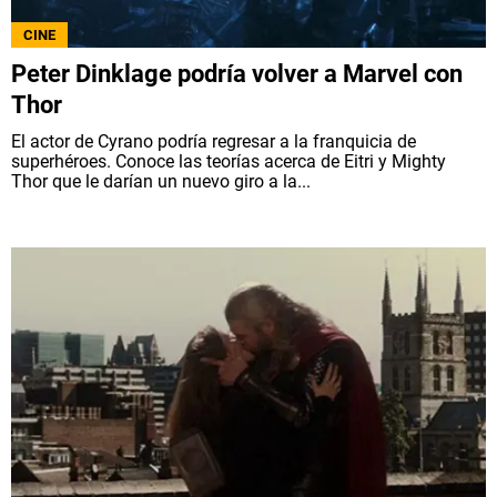
NETFLIX
CINE
Peter Dinklage podría volver a Marvel con
PRIME VIDEO
Thor
El actor de Cyrano podría regresar a la franquicia de
APPLE TV+
superhéroes. Conoce las teorías acerca de Eitri y Mighty
Thor que le darían un nuevo giro a la...
MÚSICA
CELEBRITIES
PASATIEMPOS
INFLUENCERS
SPOILER US