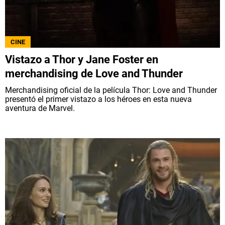
QUIENES SOMOS
|
STAFF
|
CONTACTO
|
Escribe en Spoiler
CINE
Vistazo a Thor y Jane Foster en
merchandising de Love and Thunder
Términos y Condiciones
Políticas de Privacidad
Merchandising oficial de la película Thor: Love and Thunder
Política Editorial
Ad Choices
presentó el primer vistazo a los héroes en esta nueva
aventura de Marvel.
Bolavip, al igual que Futbol Sites, es una
compañía perteneciente a Better Collective.
Todos los derechos reservados.