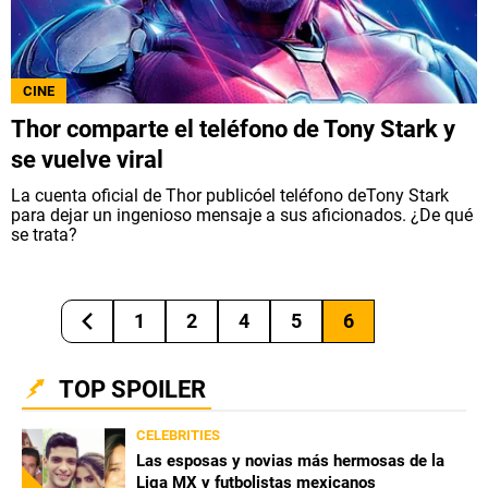
QUIENES SOMOS
|
STAFF
|
CONTACTO
|
Escribe en Spoiler
CINE
Thor comparte el teléfono de Tony Stark y
se vuelve viral
Términos y Condiciones
Políticas de Privacidad
La cuenta oficial de Thor publicóel teléfono deTony Stark
Política Editorial
Ad Choices
para dejar un ingenioso mensaje a sus aficionados. ¿De qué
se trata?
Bolavip, al igual que Futbol Sites, es una
compañía perteneciente a Better Collective.
Todos los derechos reservados.
1
2
4
5
6
TOP SPOILER
CELEBRITIES
Las esposas y novias más hermosas de la
Liga MX y futbolistas mexicanos