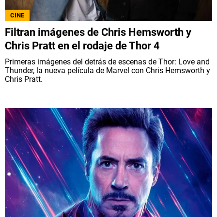
NETFLIX
CINE
Filtran imágenes de Chris Hemsworth y
PRIME VIDEO
Chris Pratt en el rodaje de Thor 4
Primeras imágenes del detrás de escenas de Thor: Love and
APPLE TV+
Thunder, la nueva película de Marvel con Chris Hemsworth y
Chris Pratt.
MÚSICA
CELEBRITIES
PASATIEMPOS
INFLUENCERS
SPOILER US