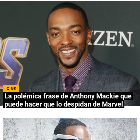
QUIENES SOMOS
|
STAFF
|
CONTACTO
|
Escribe en Spoiler
Términos y Condiciones
Políticas de Privacidad
Política Editorial
Ad Choices
Bolavip, al igual que Futbol Sites, es una
compañía perteneciente a Better Collective.
Todos los derechos reservados.
CINE
La polémica frase de Anthony Mackie que
puede hacer que lo despidan de Marvel