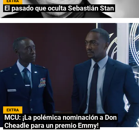
EXTRA
El pasado que oculta Sebastián Stan
NETFLIX
PRIME VIDEO
APPLE TV+
MÚSICA
CELEBRITIES
PASATIEMPOS
INFLUENCERS
EXTRA
SPOILER US
MCU: ¡La polémica nominación a Don
Cheadle para un premio Emmy!