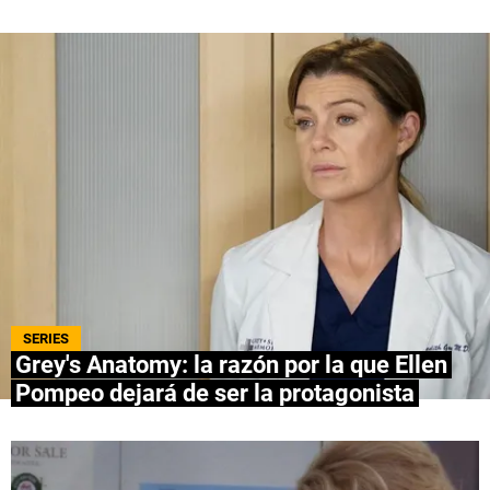
QUIENES SOMOS
|
STAFF
|
CONTACTO
|
Escribe en Spoiler
Términos y Condiciones
Políticas de Privacidad
Política Editorial
Ad Choices
Bolavip, al igual que Futbol Sites, es una
compañía perteneciente a Better Collective.
Todos los derechos reservados.
SERIES
Grey's Anatomy: la razón por la que Ellen
Pompeo dejará de ser la protagonista