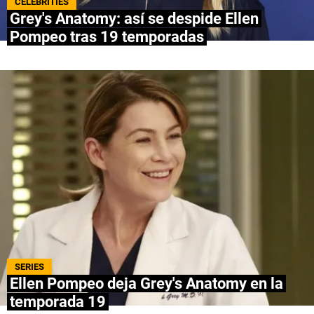
CELEBRITIES
Grey's Anatomy: así se despide Ellen
NETFLIX
Pompeo tras 19 temporadas
PRIME VIDEO
APPLE TV+
MÚSICA
CELEBRITIES
PASATIEMPOS
INFLUENCERS
SPOILER US
SERIES
Ellen Pompeo deja Grey's Anatomy en la
temporada 19