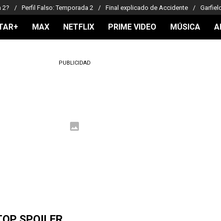
a 2?
Perfil Falso: Temporada 2
Final explicado de Accidente
Garfiel
TAR+
MAX
NETFLIX
PRIME VIDEO
MÚSICA
A
PUBLICIDAD
TOP SPOILER