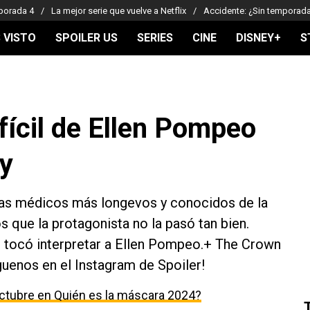
porada 4
La mejor serie que vuelve a Netflix
Accidente: ¿Sin temporad
 VISTO
SPOILER US
SERIES
CINE
DISNEY+
S
fícil de Ellen Pompeo
y
mas médicos más longevos y conocidos de la
 que la protagonista no la pasó tan bien.
e tocó interpretar a Ellen Pompeo.+ The Crown
íguenos en el Instagram de Spoiler!
ctubre en Quién es la máscara 2024?