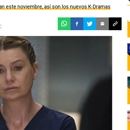
egan este noviembre, así son los nuevos K-Dramas
C