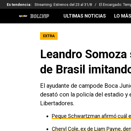
Es tendencia
:
Streaming: Estrenos del 23 al 31/8
El Encargado: Tem
ULTIMAS NOTICIAS
LO MÁS
EXTRA
Leandro Somoza se
de Brasil imitand
El ayudante de campode Boca Junio
desató con la policía del estadio y 
Libertadores.
Peque Schwartzman afirmó cuál es
Cheryl Cole, ex de Liam Payne, den