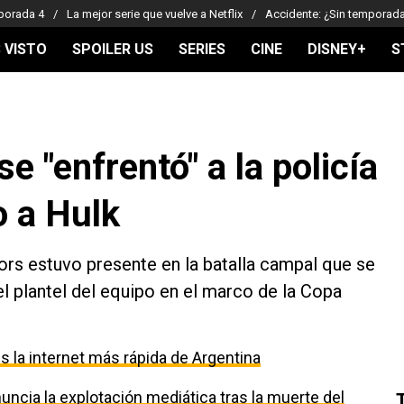
porada 4
La mejor serie que vuelve a Netflix
Accidente: ¿Sin temporad
 VISTO
SPOILER US
SERIES
CINE
DISNEY+
S
 "enfrentó" a la policía
o a Hulk
rs estuvo presente en la batalla campal que se
el plantel del equipo en el marco de la Copa
 la internet más rápida de Argentina
uncia la explotación mediática tras la muerte del