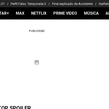
a 2?
Perfil Falso: Temporada 2
Final explicado de Accidente
Garfiel
TAR+
MAX
NETFLIX
PRIME VIDEO
MÚSICA
A
PUBLICIDAD
TOP SPOILER