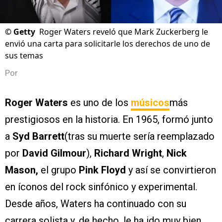
©
Getty
Roger Waters reveló que Mark Zuckerberg le
envió una carta para solicitarle los derechos de uno de
sus temas
Por
Roger Waters
es uno de los
músicos
más
prestigiosos en la historia. En 1965, formó junto
a
Syd Barrett
(tras su muerte sería reemplazado
por
David Gilmour
),
Richard Wright
,
Nick
Mason,
el grupo
Pink Floyd
y así se convirtieron
en íconos del rock sinfónico y experimental.
Desde años, Waters ha continuado con su
carrera solista y, de hecho, le ha ido muy bien.