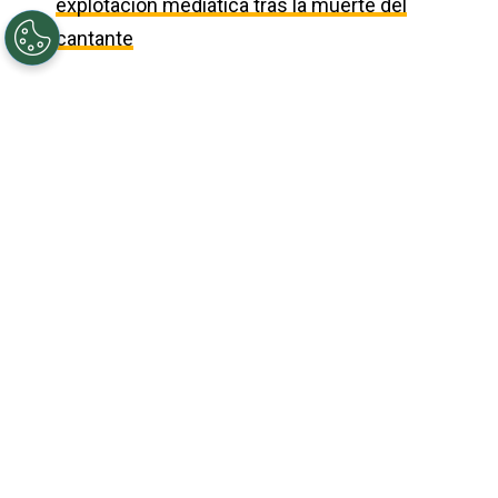
explotación mediática tras la muerte del
cantante
Actualizado el
17/12/2024 - 20:39hs UTC
©
Getty
Anonymous
Por
Noelia Ríos