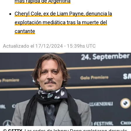
más rápida de Argentina
Cheryl Cole, ex de Liam Payne, denuncia la
explotación mediática tras la muerte del
cantante
Actualizado el
17/12/2024 - 15:39hs UTC