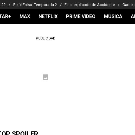
a 2?
Perfil Falso: Temporada 2
Final explicado de Accidente
Garfiel
TAR+
MAX
NETFLIX
PRIME VIDEO
MÚSICA
A
PUBLICIDAD
TOP SPOILER