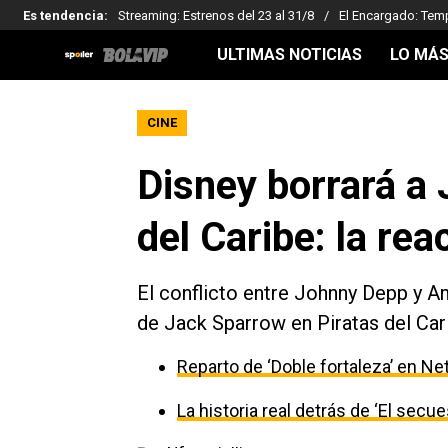
Es tendencia
:
Streaming: Estrenos del 23 al 31/8
El Encargado: Tem
ULTIMAS NOTICIAS
LO MÁS
CINE
Disney borrará a
del Caribe: la rea
El conflicto entre Johnny Depp y A
de Jack Sparrow en Piratas del Cari
Reparto de ‘Doble fortaleza’ en Net
La historia real detrás de ‘El secu