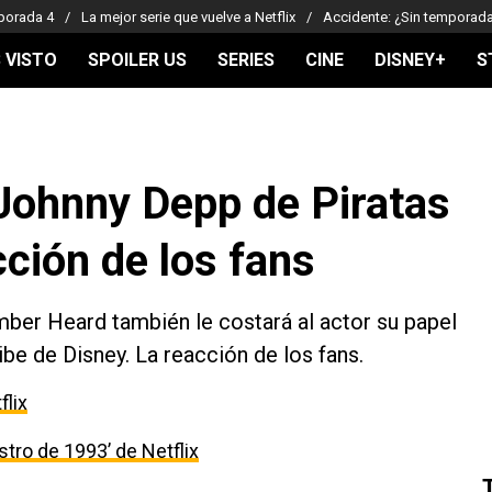
porada 4
La mejor serie que vuelve a Netflix
Accidente: ¿Sin temporad
 VISTO
SPOILER US
SERIES
CINE
DISNEY+
S
 Johnny Depp de Piratas
cción de los fans
mber Heard también le costará al actor su papel
be de Disney. La reacción de los fans.
flix
estro de 1993’ de Netflix