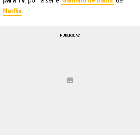
para TV
, por la serie
‘Gambito de Dama’
de
Netflix
.
PUBLICIDAD