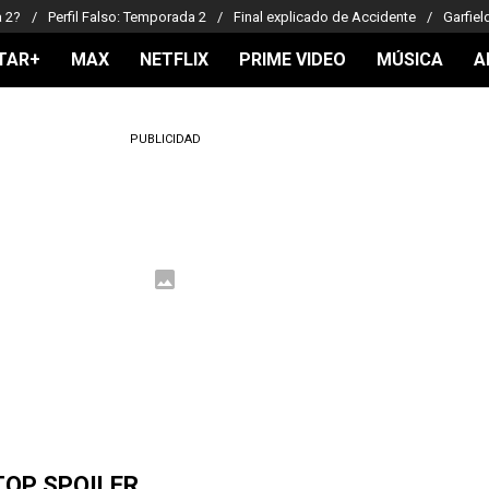
a 2?
Perfil Falso: Temporada 2
Final explicado de Accidente
Garfiel
TAR+
MAX
NETFLIX
PRIME VIDEO
MÚSICA
A
PUBLICIDAD
TOP SPOILER