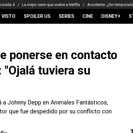
porada 4
La mejor serie que vuelve a Netflix
Accidente: ¿Sin temporad
 VISTO
SPOILER US
SERIES
CINE
DISNEY+
S
re ponerse en contacto
"Ojalá tuviera su
 a Johnny Depp en Animales Fantásticos,
ctor que fue despedido por su conflicto con