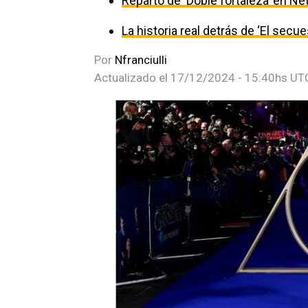
Reparto de ‘Doble fortaleza’ en Net
La historia real detrás de ‘El secu
Por
Nfranciulli
Actualizado el
17/12/2024 - 15:40hs UT