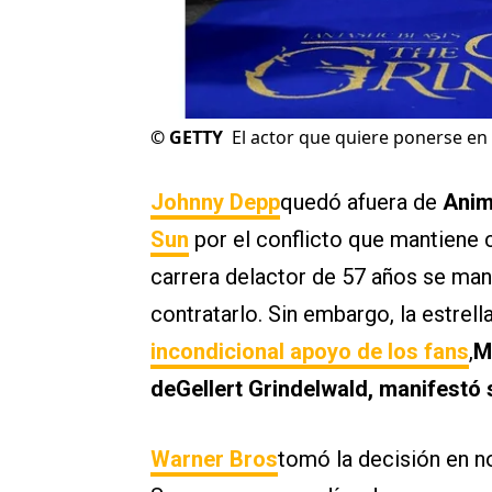
©
GETTY
El actor que quiere ponerse en
Johnny Depp
quedó afuera de
Anim
Sun
por el conflicto que mantiene 
carrera delactor de 57 años se ma
contratarlo. Sin embargo, la estrel
incondicional apoyo de los fans
,
M
deGellert Grindelwald, manifestó 
Warner Bros
tomó la decisión en n