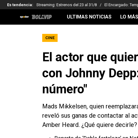
Es tendencia
:
Streaming: Estrenos del 23 al 31/8
El Encargado: Tem
ULTIMAS NOTICIAS
LO MÁS
CINE
El actor que quie
con Johnny Depp: 
número"
Mads Mikkelsen, quien reemplazará
reveló sus ganas de contactar al a
Amber Heard. ¿Qué quiere decirle?