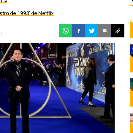
flix
estro de 1993’ de Netflix
C