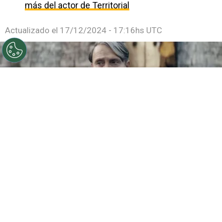
más del actor de Territorial
Actualizado el
17/12/2024 - 17:16hs UTC
©
Warner Bros.
Polémica tras el tráiler de Animales
Fantásticos 3: Mads Mikkelsen cerró su Instagram por
los fans de Johnny Depp.
Por
Enzo Rueda