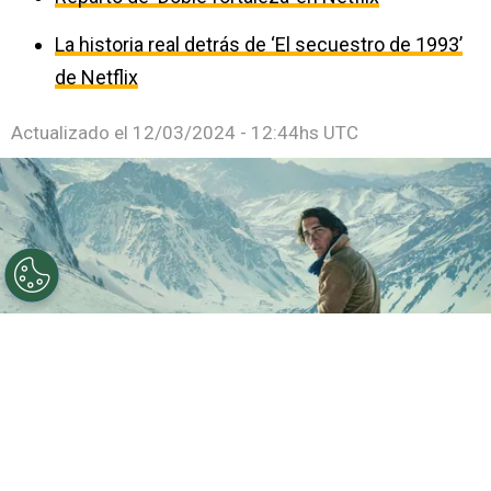
La historia real detrás de ‘El secuestro de 1993’
de Netflix
Actualizado el
12/03/2024 - 12:44hs UTC
©
Netflix
Enzo Vogrincic, el protagonista de La
Sociedad de la Nieve.