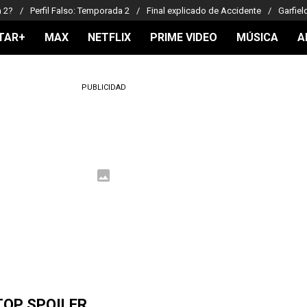
a 2?
Perfil Falso: Temporada 2
Final explicado de Accidente
Garfiel
TAR+
MAX
NETFLIX
PRIME VIDEO
MÚSICA
A
PUBLICIDAD
TOP SPOILER