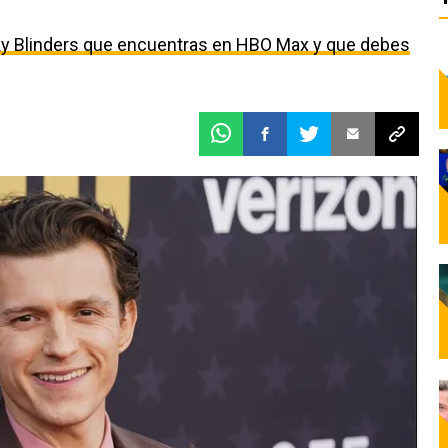
aky Blinders que encuentras en HBO Max y que debes