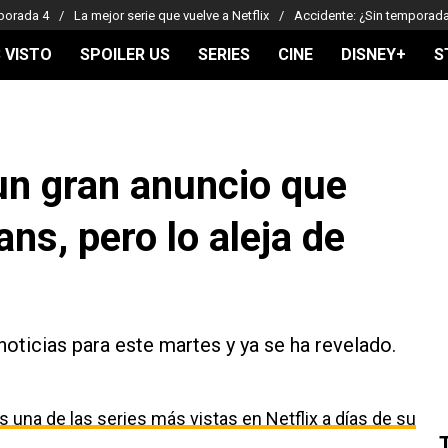
porada 4
La mejor serie que vuelve a Netflix
Accidente: ¿Sin temporad
 VISTO
SPOILER US
SERIES
CINE
DISNEY+
S
un gran anuncio que
ns, pero lo aleja de
oticias para este martes y ya se ha revelado.
 una de las series más vistas en Netflix a días de su