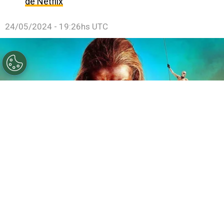
de Netflix
24/05/2024 - 19:26hs UTC
©
IMDb
Cómo ver la nueva película Furiosa.
Por
Enzo Rueda
Furiosa
es la nueva película de la saga
Mad Max