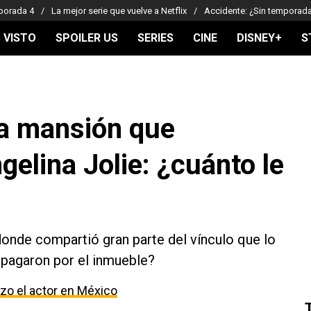
porada 4
La mejor serie que vuelve a Netflix
Accidente: ¿Sin temporad
 VISTO
SPOILER US
SERIES
CINE
DISNEY+
S
la mansión que
elina Jolie: ¿cuánto le
donde compartió gran parte del vínculo que lo
e pagaron por el inmueble?
izo el actor en México