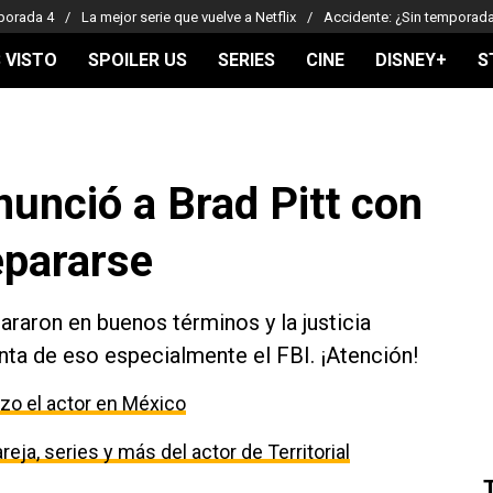
porada 4
La mejor serie que vuelve a Netflix
Accidente: ¿Sin temporad
 VISTO
SPOILER US
SERIES
CINE
DISNEY+
S
nunció a Brad Pitt con
epararse
pararon en buenos términos y la justicia
ta de eso especialmente el FBI. ¡Atención!
izo el actor en México
eja, series y más del actor de Territorial