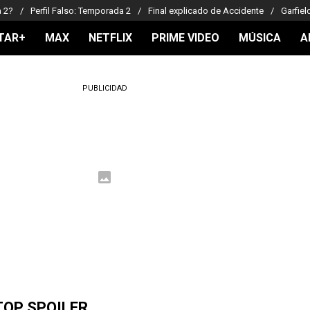
a 2?
Perfil Falso: Temporada 2
Final explicado de Accidente
Garfiel
TAR+
MAX
NETFLIX
PRIME VIDEO
MÚSICA
A
PUBLICIDAD
TOP SPOILER