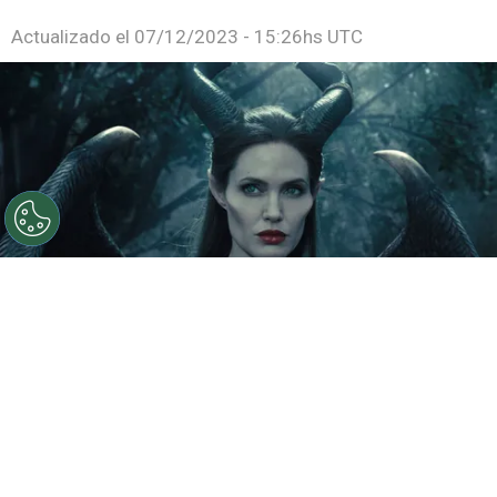
Actualizado el
07/12/2023 - 15:26hs UTC
©
Disney
Angelina Jolie como Maléfica.
Por
Sebastián Medina
Las novedades en torno a
Angelina Jolie
en las