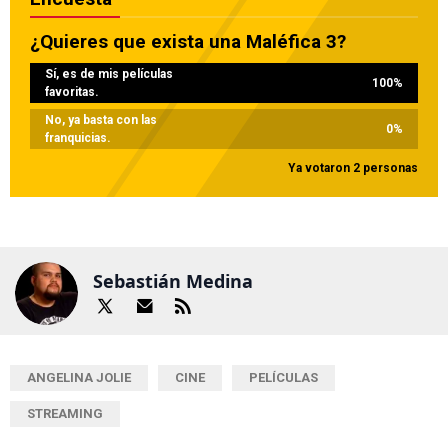
¿Quieres que exista una Maléfica 3?
Sí, es de mis películas
100
%
favoritas.
No, ya basta con las
0
%
franquicias.
Ya votaron 2 personas
Sebastián Medina
ANGELINA JOLIE
CINE
PELÍCULAS
STREAMING