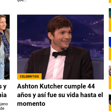
CELEBRITIES
s y
Ashton Kutcher cumple 44
nia
años y así fue su vida hasta el
momento
ajeno
 de