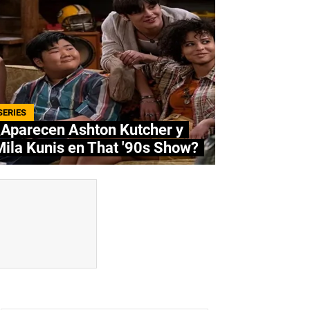
SERIES
¿Aparecen Ashton Kutcher y
ila Kunis en That '90s Show?