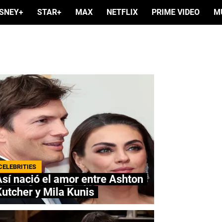
ISNEY+
STAR+
MAX
NETFLIX
PRIME VIDEO
M
CELEBRITIES
sí nació el amor entre Ashton
utcher y Mila Kunis