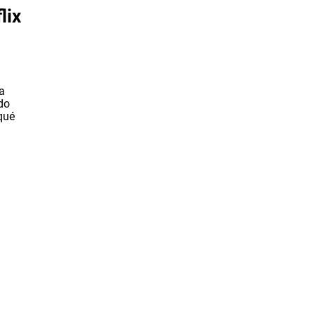
lix
a
do
qué