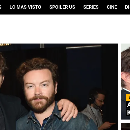
S
LO MÁS VISTO
SPOILER US
SERIES
CINE
D
A
K