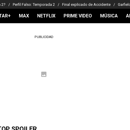
a 2?
Perfil Falso: Temporada 2
Final explicado de Accidente
Garfiel
TAR+
MAX
NETFLIX
PRIME VIDEO
MÚSICA
A
PUBLICIDAD
TOP SPOILER