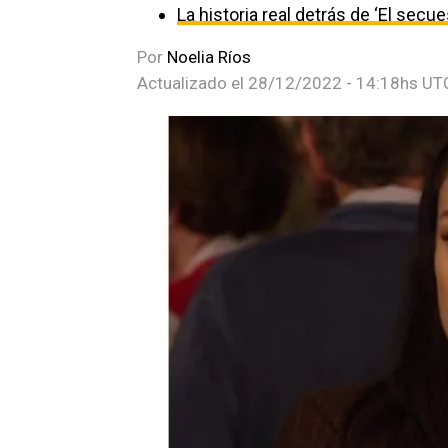
La historia real detrás de ‘El secu
Por
Noelia Ríos
Actualizado el
28/12/2022 - 14:18hs UT