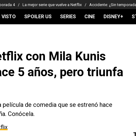
porada 4
La mejor serie que vuelve a Netflix
Accidente: ¿Sin temporad
 VISTO
SPOILER US
SERIES
CINE
DISNEY+
S
tflix con Mila Kunis
ce 5 años, pero triunfa
na película de comedia que se estrenó hace
ña. Conócela.
flix