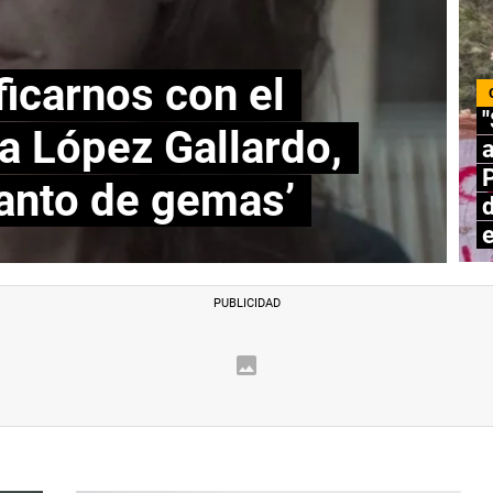
ficarnos con el
"
ia López Gallardo,
a
P
Manto de gemas’
d
e