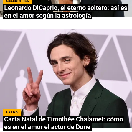
CELEBRITIES
Leonardo DiCaprio, el eterno soltero: así es
NETFLIX
en el amor según la astrología
PRIME VIDEO
APPLE TV+
MÚSICA
CELEBRITIES
PASATIEMPOS
INFLUENCERS
SPOILER US
EXTRA
Carta Natal de Timothée Chalamet: cómo
es en el amor el actor de Dune