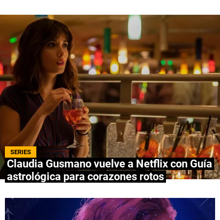
QUIENES SOMOS
|
STAFF
|
CONTACTO
|
Escribe en Spoiler
Términos y Condiciones
Políticas de Privacidad
Política Editorial
Ad Choices
Bolavip, al igual que Futbol Sites, es una
compañía perteneciente a Better Collective.
Todos los derechos reservados.
SERIES
Claudia Gusmano vuelve a Netflix con Guía
astrológica para corazones rotos