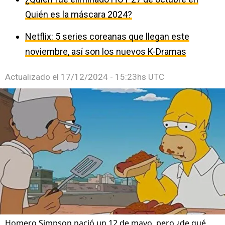
Quién es la máscara 2024?
Netflix: 5 series coreanas que llegan este
noviembre, así son los nuevos K-Dramas
Actualizado el
17/12/2024 - 15:23hs UTC
Homero Simpson nació un 12 de mayo, pero ¿de qué