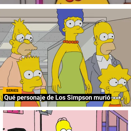
QUIENES SOMOS
|
STAFF
|
CONTACTO
|
Escribe en Spoiler
Términos y Condiciones
Políticas de Privacidad
Política Editorial
Ad Choices
Bolavip, al igual que Futbol Sites, es una
compañía perteneciente a Better Collective.
Todos los derechos reservados.
SERIES
Qué personaje de Los Simpson murió