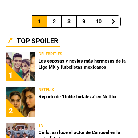
1
2
3
9
10
TOP SPOILER
CELEBRITIES
Las esposas y novias más hermosas de la
Liga MX y futbolistas mexicanos
1
NETFLIX
Reparto de ‘Doble fortaleza’ en Netflix
2
TV
Cirilo: así luce el actor de Carrusel en la