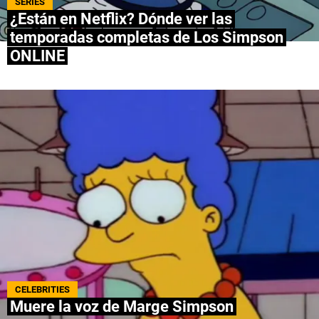
SERIES
¿Están en Netflix? Dónde ver las
NETFLIX
temporadas completas de Los Simpson
ONLINE
PRIME VIDEO
APPLE TV+
MÚSICA
CELEBRITIES
PASATIEMPOS
INFLUENCERS
SPOILER US
CELEBRITIES
Muere la voz de Marge Simpson