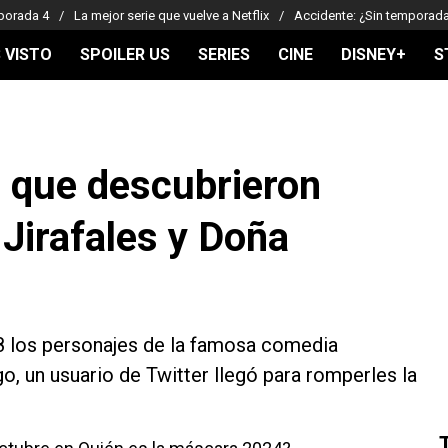
porada 4
La mejor serie que vuelve a Netflix
Accidente: ¿Sin temporad
 VISTO
SPOILER US
SERIES
CINE
DISNEY+
S
d que descubrieron
 Jirafales y Doña
 8 los personajes de la famosa comedia
, un usuario de Twitter llegó para romperles la