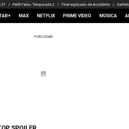
a 2?
Perfil Falso: Temporada 2
Final explicado de Accidente
Garfiel
TAR+
MAX
NETFLIX
PRIME VIDEO
MÚSICA
A
PUBLICIDAD
TOP SPOILER