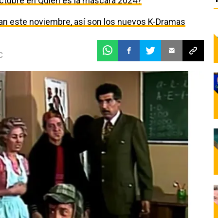
ctubre en Quién es la máscara 2024?
egan este noviembre, así son los nuevos K-Dramas
C