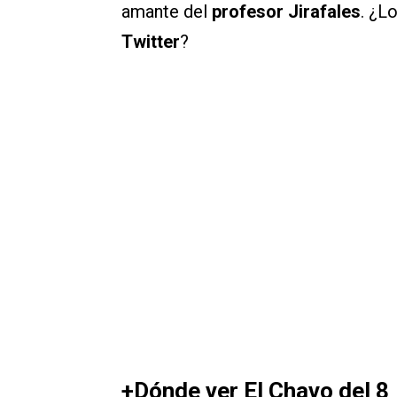
amante del
profesor Jirafales
. ¿L
Twitter
?
+Dónde ver El Chavo del 8