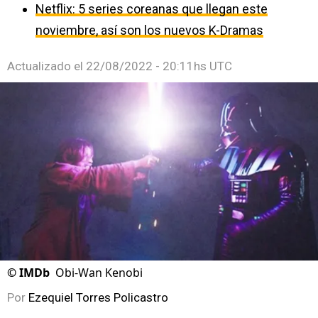
Netflix: 5 series coreanas que llegan este
noviembre, así son los nuevos K-Dramas
Actualizado el
22/08/2022 - 20:11hs UTC
©
IMDb
Obi-Wan Kenobi
Por
Ezequiel Torres Policastro