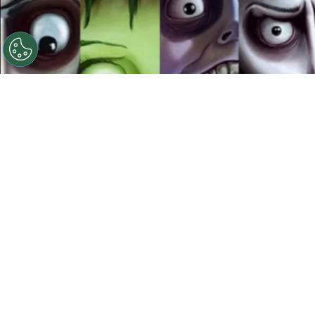
©
Ilustración: Instagram @franzvonmorrison
(www.behance.net/Morrison_Illustrator)
Películas de
Tm Burton
Por
Jacqueline Arteaga
Ver una película de Timothy Walter Burton, más
conocido en Hollywood como
Tim Burton
, es
sumergirte en un mundo mágico, poético y
muchas veces siniestro; con extraños