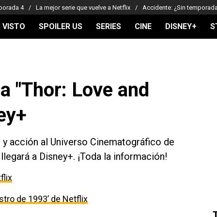
porada 4
La mejor serie que vuelve a Netflix
Accidente: ¿Sin temporad
 VISTO
SPOILER US
SERIES
CINE
DISNEY+
S
a "Thor: Love and
ey+
 y acción al Universo Cinematográfico de
legará a Disney+. ¡Toda la información!
flix
estro de 1993’ de Netflix