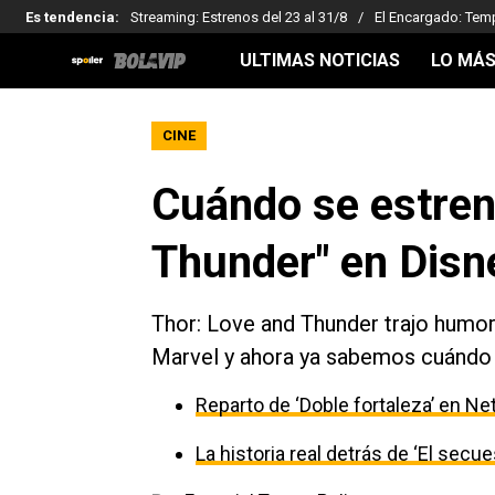
Es tendencia
:
Streaming: Estrenos del 23 al 31/8
El Encargado: Tem
ULTIMAS NOTICIAS
LO MÁS
CINE
Cuándo se estren
Thunder" en Disn
Thor: Love and Thunder trajo humor
Marvel y ahora ya sabemos cuándo l
Reparto de ‘Doble fortaleza’ en Net
La historia real detrás de ‘El secu