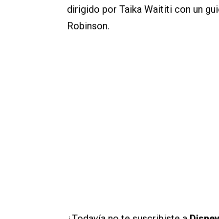
dirigido por Taika Waititi con un gu
Robinson.
¿Todavía no te suscribiste a
Disne