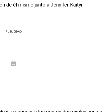
ión de él mismo junto a Jennifer Kaityn
PUBLICIDAD
y+
para acceder a los contenidos exclusivos de