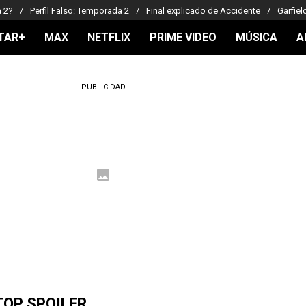
a 2?
Perfil Falso: Temporada 2
Final explicado de Accidente
Garfiel
TAR+
MAX
NETFLIX
PRIME VIDEO
MÚSICA
A
PUBLICIDAD
TOP SPOILER