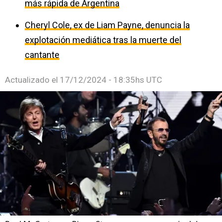
más rápida de Argentina
Cheryl Cole, ex de Liam Payne, denuncia la
explotación mediática tras la muerte del
cantante
Actualizado el
17/12/2024 - 18:35hs UTC