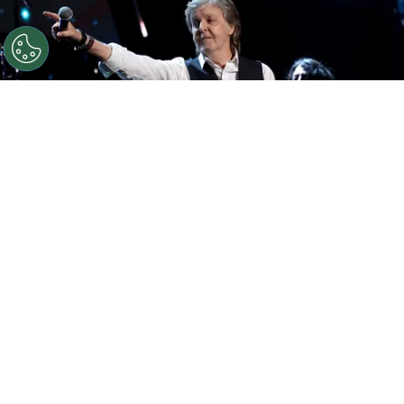
©
DIMITRIOS.KAMBOURIS@GETTYIMAGES.COM
Paul
McCartney
Por
Ezequiel Torres Policastro
Paul McCartney
se presentará próximamente
en México y Brasil con motivo de la gira mundial
que está realizando actualmente. El ex beatle es