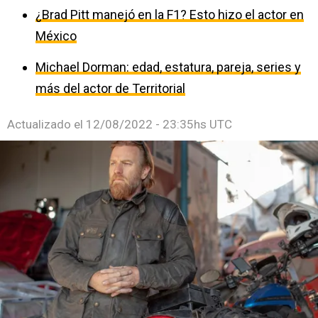
¿Brad Pitt manejó en la F1? Esto hizo el actor en
México
Michael Dorman: edad, estatura, pareja, series y
más del actor de Territorial
Actualizado el
12/08/2022 - 23:35hs UTC