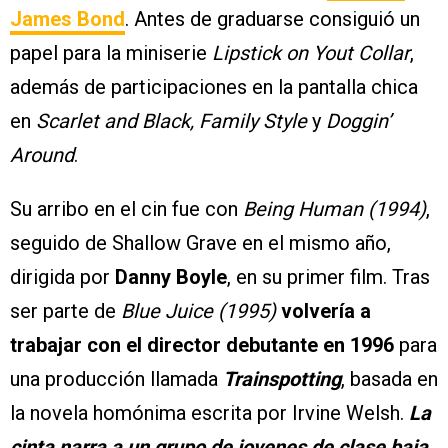
James Bond
. Antes de graduarse consiguió un
papel para la miniserie
Lipstick on Yout Collar
,
además de participaciones en la pantalla chica
en
Scarlet and Black, Family Style
y
Doggin’
Around
.
Su arribo en el cin fue con
Being Human (1994)
,
seguido de Shallow Grave en el mismo año,
dirigida por
Danny Boyle
, en su primer film. Tras
ser parte de
Blue Juice (1995)
volvería a
trabajar con el director debutante en 1996
para
una producción llamada
Trainspotting
, basada en
la novela homónima escrita por Irvine Welsh.
La
cinta narra a un grupo de jovenes de clase baja