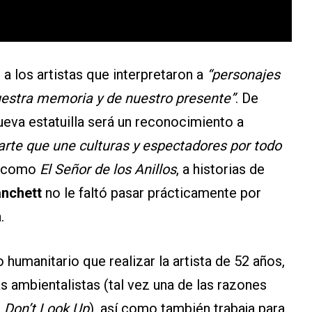
 los artistas que interpretaron a
“personajes
uestra memoria y de nuestro presente”
. De
ueva estatuilla será un reconocimiento a
arte que une culturas y espectadores por todo
ía como
El Señor de los Anillos
, a historias de
anchett
no le faltó pasar prácticamente por
.
 humanitario que realizar la artista de 52 años,
s ambientalistas (tal vez una de las razones
e
Don’t Look Up
), así como también trabaja para