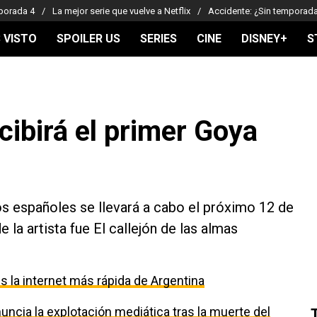
porada 4
La mejor serie que vuelve a Netflix
Accidente: ¿Sin temporad
 VISTO
SPOILER US
SERIES
CINE
DISNEY+
S
cibirá el primer Goya
s españoles se llevará a cabo el próximo 12 de
 la artista fue El callejón de las almas
 la internet más rápida de Argentina
uncia la explotación mediática tras la muerte del