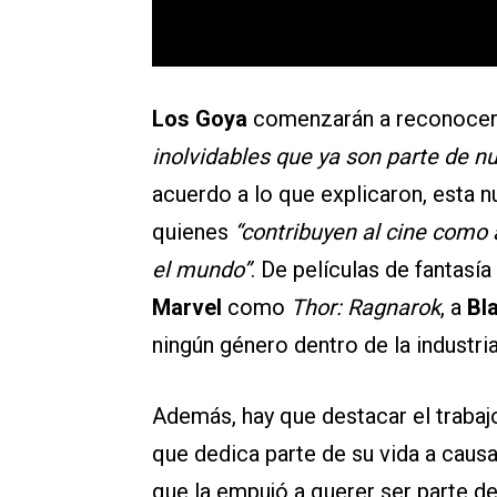
Los Goya
comenzarán a reconocer a
inolvidables que ya son parte de n
acuerdo a lo que explicaron, esta n
quienes
“contribuyen al cine como 
el mundo”
. De películas de fantas
Marvel
como
Thor: Ragnarok
, a
Bl
ningún género dentro de la industria
Además, hay que destacar el trabajo
que dedica parte de su vida a causa
que la empujó a querer ser parte d