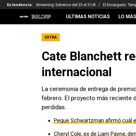
Es tendencia
:
Streaming: Estrenos del 23 al 31/8
El Encargado: Tem
ULTIMAS NOTICIAS
LO MÁS
EXTRA
Cate Blanchett re
internacional
La ceremonia de entrega de premio
febrero. El proyecto más reciente de
perdidas.
Peque Schwartzman afirmó cuál es
Cheryl Cole, ex de Liam Payne, den