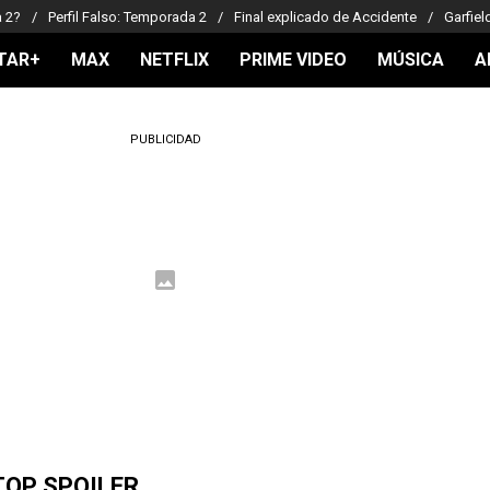
a 2?
Perfil Falso: Temporada 2
Final explicado de Accidente
Garfiel
TAR+
MAX
NETFLIX
PRIME VIDEO
MÚSICA
A
PUBLICIDAD
TOP SPOILER