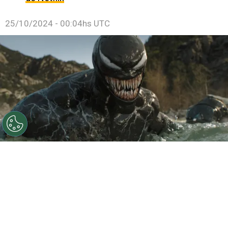
25/10/2024 - 00:04hs UTC
©
Marvel - IMDb
La película ya llegó a los cines de
México.
Por
Jonathan Hernandez