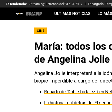
Es tendencia
:
Streaming: Estrenos del 23 al 31/8
El Encargado: Tem
ULTIMAS NOTICIAS
LO MÁS
CINE
María: todos los 
de Angelina Joli
Angelina Jolie interpretará a la ic
biopic imperdible a cargo del direc
Reparto de ‘Doble fortaleza’ en Net
La historia real detrás de ‘El secu