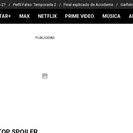
a 2?
Perfil Falso: Temporada 2
Final explicado de Accidente
Garfiel
TAR+
MAX
NETFLIX
PRIME VIDEO
MÚSICA
A
PUBLICIDAD
TOP SPOILER