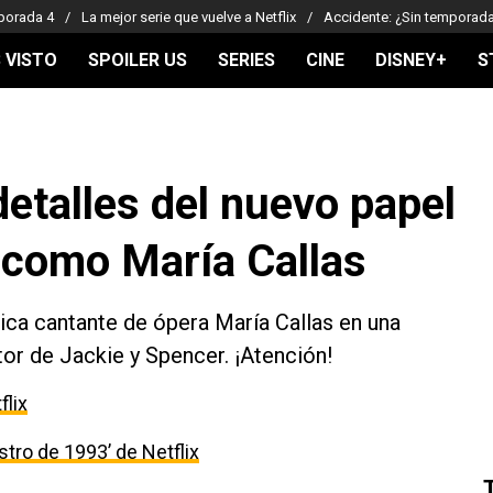
porada 4
La mejor serie que vuelve a Netflix
Accidente: ¿Sin temporad
 VISTO
SPOILER US
SERIES
CINE
DISNEY+
S
detalles del nuevo papel
e como María Callas
ónica cantante de ópera María Callas en una
tor de Jackie y Spencer. ¡Atención!
flix
estro de 1993’ de Netflix