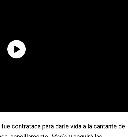
fue contratada para darle vida a la cantante de
lada, sencillamente,
María
, y seguirá las