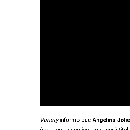
Variety
informó que
Angelina Jolie
ópera en una película que será titu