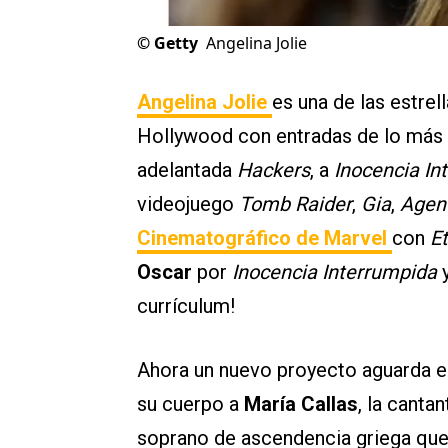
©
Getty
Angelina Jolie
Angelina Jolie
es una de las estrel
Hollywood con entradas de lo más v
adelantada
Hackers
, a
Inocencia In
videojuego
Tomb Raider
,
Gia
,
Agent
Cinematográfico de Marvel
con
E
Oscar
por
Inocencia Interrumpida
y
currículum!
Ahora un nuevo proyecto aguarda e
su cuerpo a
María Callas
, la canta
soprano de ascendencia griega que